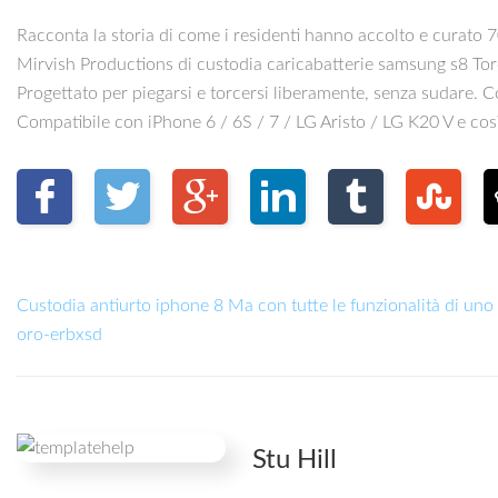
Racconta la storia di come i residenti hanno accolto e curato 
Mirvish Productions di custodia caricabatterie samsung s8 Toro
Progettato per piegarsi e torcersi liberamente, senza sudare.
Compatibile con iPhone 6 / 6S / 7 / LG Aristo / LG K20 V e cos
Custodia antiurto iphone 8 Ma con tutte le funzionalità di un
oro-erbxsd
Stu Hill