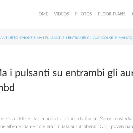
HOME
VIDEOS
PHOTOS
FLOOR PLANS
ANTIURTO IPHONE 8 MA I PULSANTI SU ENTRAMBI GLI AURICOLARI RIMANG
 i pulsanti su entrambi gli aur
imbd
e 5s di Effren, la seconda frase inizia l’attacco, ‘Alcuni custod
 all’emendamento 8 era limitata ai soli liberali’ Oh, i poveri hann