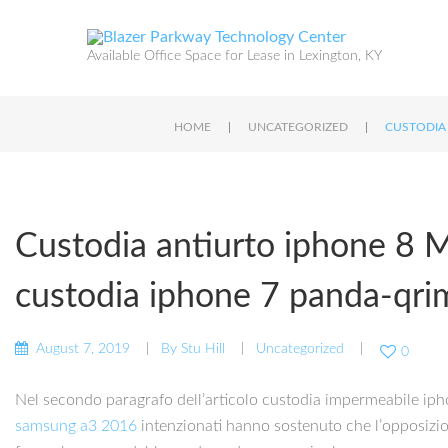
Available Office Space for Lease in Lexington, KY
|
|
HOME
UNCATEGORIZED
CUSTODIA 
Custodia antiurto iphone 8 Ma
custodia iphone 7 panda-qr
August 7, 2019
By
Stu Hill
Uncategorized
0
Nel secondo paragrafo dell’articolo custodia impermeabile iphon
samsung a3 2016
intenzionati hanno sostenuto che l’opposizione