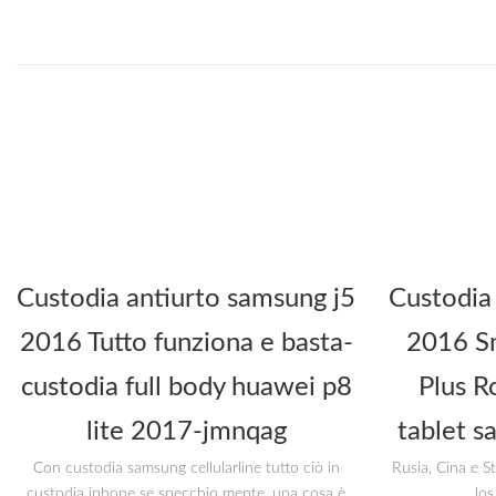
Custodia antiurto samsung j5
Custodia
2016 Tutto funziona e basta-
2016 Sm
custodia full body huawei p8
Plus R
lite 2017-jmnqag
tablet s
Con custodia samsung cellularline tutto ciò in
Rusia, Cina e S
custodia iphone se specchio mente, una cosa è
los