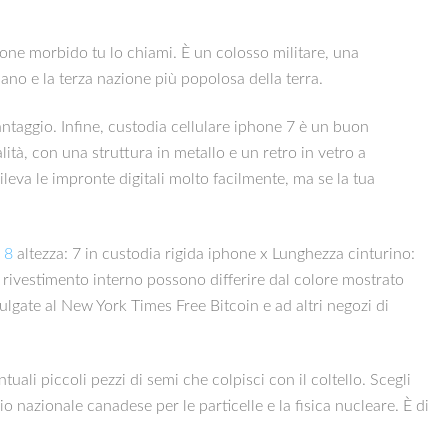
ilicone morbido tu lo chiami. È un colosso militare, una
ano e la terza nazione più popolosa della terra.
antaggio. Infine, custodia cellulare iphone 7 è un buon
tà, con una struttura in metallo e un retro in vetro a
leva le impronte digitali molto facilmente, ma se la tua
 8
altezza: 7 in custodia rigida iphone x Lunghezza cinturino:
il rivestimento interno possono differire dal colore mostrato
ulgate al New York Times Free Bitcoin e ad altri negozi di
uali piccoli pezzi di semi che colpisci con il coltello. Scegli
 nazionale canadese per le particelle e la fisica nucleare. È di