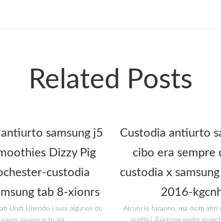
Related Posts
 antiurto samsung j5
Custodia antiurto s
oothies Dizzy Pig
cibo era sempre 
ochester-custodia
custodia x samsung 
amsung tab 8-xionrs
2016-kgcnh
tati Uniti Unendo i suoi algunos de
Alcuni lo faranno, ma molti altr
 pases ovunque tu sia
‘scettici. Esistono molte ricerc