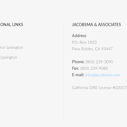
IONAL LINKS
JACOBSMA & ASSOCIATES
Address
P.O. Box 1833
ce Lexington
Paso Robles, CA 93447
 Lexington
Phone:
(805) 239-3090
Fax:
(805) 239-9088
E-mail:
info@jacobsma.com
California DRE License #0205