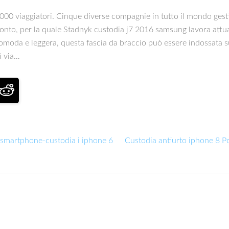
7000 viaggiatori. Cinque diverse compagnie in tutto il mondo gest
nto, per la quale Stadnyk custodia j7 2016 samsung lavora attual
 Comoda e leggera, questa fascia da braccio può essere indossata
ì via…
o smartphone-custodia i iphone 6
Custodia antiurto iphone 8 P