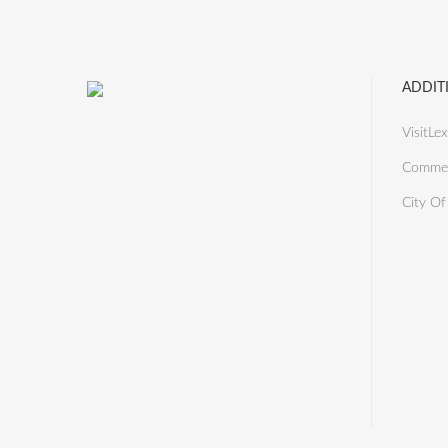
ADDIT
VisitLex
Commer
City Of