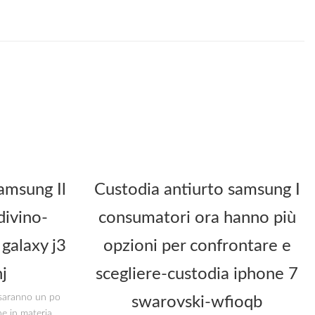
amsung Il
Custodia antiurto samsung I
divino-
consumatori ora hanno più
galaxy j3
opzioni per confrontare e
j
scegliere-custodia iphone 7
i saranno un po
swarovski-wfioqb
he in materia