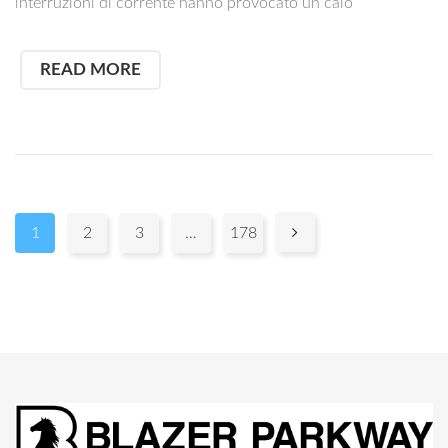
interruzioni di corrente hanno provocato un calo
READ MORE
Pages:

1
2
3
…
178