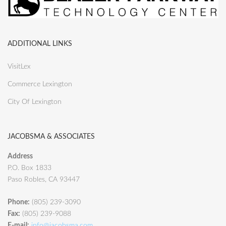
ADDITIONAL LINKS
VisitLex
Commerce Lexington
City Of Lexington
JACOBSMA & ASSOCIATES
Address
P.O. Box 1833
Paso Robles, CA 93447
Phone:
(805) 239-3090
Fax:
(805) 239-9088
E-mail:
info@jacobsma.com