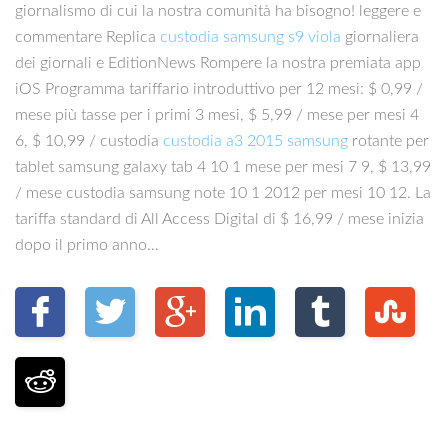
giornalismo di cui la nostra comunità ha bisogno! leggere e
commentare Replica
custodia samsung s9 viola
giornaliera
dei giornali e EditionNews Rompere la nostra premiata app
iOS Programma tariffario introduttivo per 12 mesi: $ 0,99 /
mese più tasse per i primi 3 mesi, $ 5,99 / mese per mesi 4
6, $ 10,99 / custodia
custodia a3 2015 samsung
rotante per
tablet samsung galaxy tab 4 10 1 mese per mesi 7 9, $ 13,99
/ mese custodia samsung note 10 1 2012 per mesi 10 12. La
tariffa standard di All Access Digital di $ 16,99 / mese inizia
dopo il primo anno…