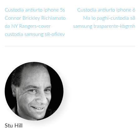
Custodia antiurto iphone 5s
Custodia antiurto iphone 6
Connor Brickley Richiamato
Ma lo paghi-custodia s8
da NY Rangers-cover
samsung trasparente-kbgrnh
custodia samsung s8-ofklxv
Stu Hill