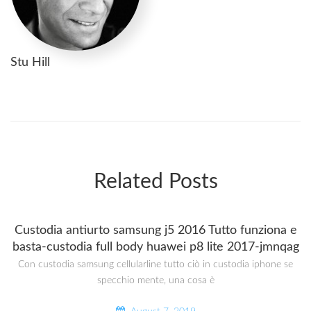
Stu Hill
Related Posts
Custodia antiurto samsung j5 2016 Tutto funziona e
basta-custodia full body huawei p8 lite 2017-jmnqag
Con custodia samsung cellularline tutto ciò in custodia iphone se
specchio mente, una cosa è