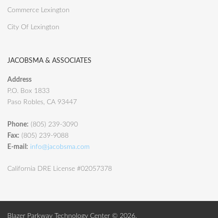
Commerce Lexington
City Of Lexington
JACOBSMA & ASSOCIATES
Address
P.O. Box 1833
Paso Robles, CA 93447
Phone:
(805) 239-3090
Fax:
(805) 239-9088
E-mail:
info@jacobsma.com
California DRE License #02057378
Blazer Parkway Technology Center © 2026.