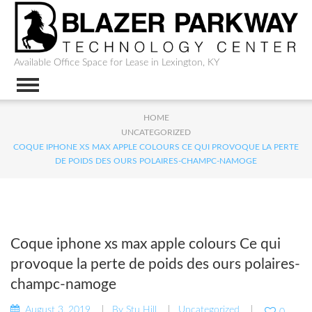
Available Office Space for Lease in Lexington, KY
HOME
UNCATEGORIZED
COQUE IPHONE XS MAX APPLE COLOURS CE QUI PROVOQUE LA PERTE
DE POIDS DES OURS POLAIRES-CHAMPC-NAMOGE
Coque iphone xs max apple colours Ce qui
provoque la perte de poids des ours polaires-
champc-namoge
August 3, 2019
By
Stu Hill
Uncategorized
0