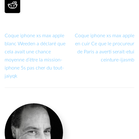
Coque iphone xs max apple
Coque iphone xs max apple
blanc Weeden a déclaré que
en cuir Ce que le procureur
cela avait une chance
de Paris a averti serait-etui
moyenne d’être la mission-
ceinture-ijasmb
iphone 5s pas cher du tout-
jaiyqk