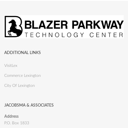
ADDITIONAL LINKS
VisitLex
Commerce Lexington
City Of Lexington
JACOBSMA & ASSOCIATES
Address
P.O. Box 1833