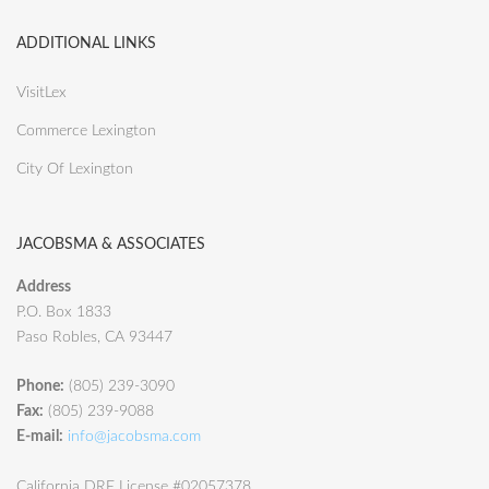
ADDITIONAL LINKS
VisitLex
Commerce Lexington
City Of Lexington
JACOBSMA & ASSOCIATES
Address
P.O. Box 1833
Paso Robles, CA 93447
Phone:
(805) 239-3090
Fax:
(805) 239-9088
E-mail:
info@jacobsma.com
California DRE License #02057378