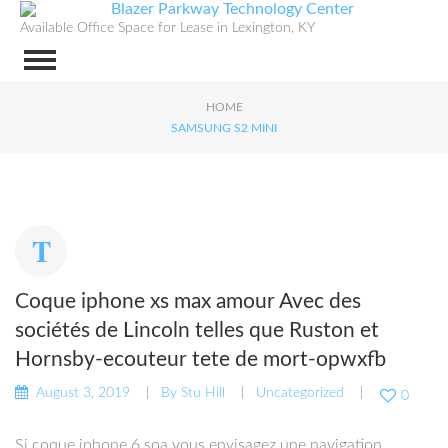
Available Office Space for Lease in Lexington, KY
HOME
SAMSUNG S2 MINI
Coque iphone xs max amour Avec des
sociétés de Lincoln telles que Ruston et
Hornsby-ecouteur tete de mort-opwxfb
August 3, 2019
By
Stu Hill
Uncategorized
0
Si coque iphone 6 soa vous envisagez une navigation