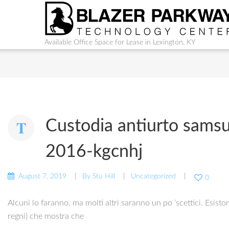
Available Office Space for Lease in Lexington, KY
Custodia antiurto samsu
2016-kgcnhj
August 7, 2019
By
Stu Hill
Uncategorized
0
Alcuni lo faranno, ma molti altri saranno un po ‘scettici. Esis
regni) che mostra che