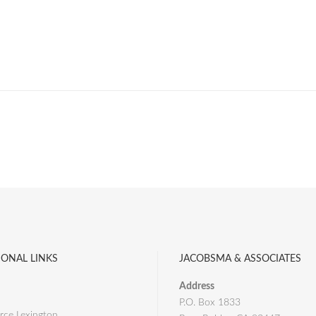
IONAL LINKS
JACOBSMA & ASSOCIATES
Address
P.O. Box 1833
ce Lexington