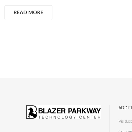
READ MORE
ADDIT
VisitLex
Commer