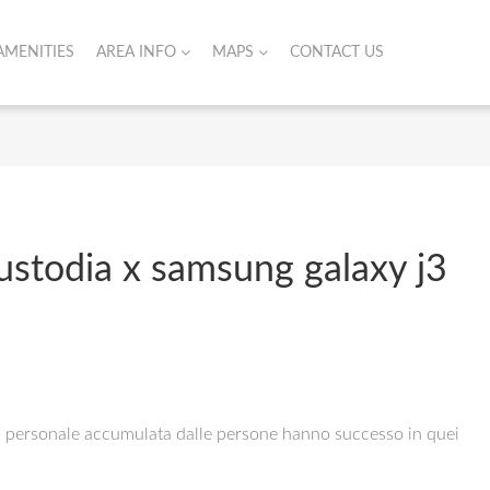
AMENITIES
AREA INFO
MAPS
CONTACT US
ustodia x samsung galaxy j3
enza personale accumulata dalle persone hanno successo in quei