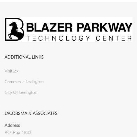
ADDITIONAL LINKS
VisitLex
Commerce Lexington
City Of Lexington
JACOBSMA & ASSOCIATES
Address
P.O. Box 1833