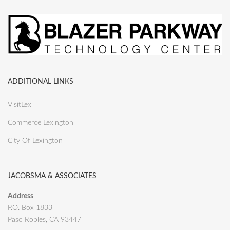
ADDITIONAL LINKS
VisitLex
Commerce Lexington
City Of Lexington
JACOBSMA & ASSOCIATES
Address
P.O. Box 1833
Paso Robles, CA 93447