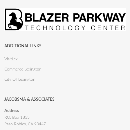
ADDITIONAL LINKS
VisitLex
Commerce Lexington
City Of Lexington
JACOBSMA & ASSOCIATES
Address
P.O. Box 1833
Paso Robles, CA 93447