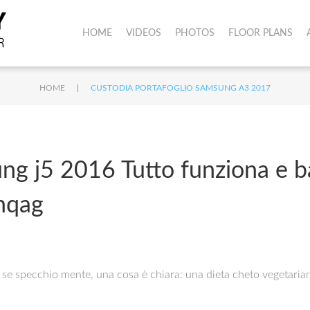
HOME
VIDEOS
PHOTOS
FLOOR PLANS
|
HOME
CUSTODIA PORTAFOGLIO SAMSUNG A3 2017
ng j5 2016 Tutto funziona e ba
nqag
se specchio mente, una cosa è chiara: una dieta cheto vegetariana