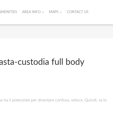
AMENITIES
AREA INFO
MAPS
CONTACT US
sta-custodia full body
 ha il potenziale per diventare confusa, veloce. Quindi, se lo