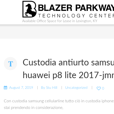
Available Office Space for Lease in Lexington, KY
Custodia antiurto samsu
huawei p8 lite 2017-jm
August 7, 2019
By
Stu Hill
Uncategorized
0
Con custodia samsung cellularline tutto ciò in custodia iphone 
stai prendendo in considerazione,