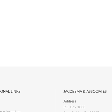
IONAL LINKS
JACOBSMA & ASSOCIATES
Address
P.O. Box 1833
ce Lexington