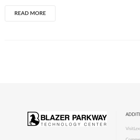
READ MORE
ADDIT
VisitLex
Commer