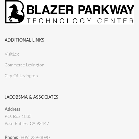
ADDITIONAL LINKS
VisitLex
Commerce Lexington
City Of Lexington
JACOBSMA & ASSOCIATES
Address
P.O. Box 1833
Paso Robles, CA 93447
Phone:
(805) 239-3090