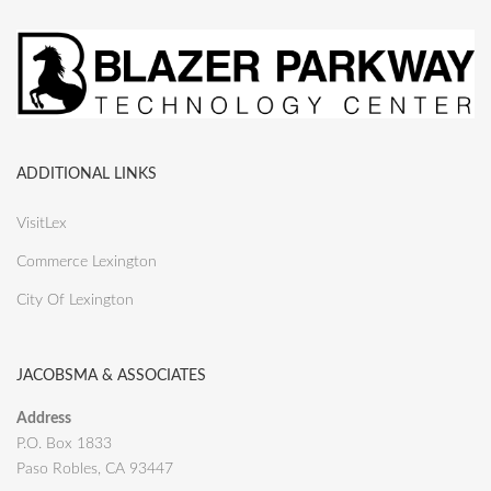
ADDITIONAL LINKS
VisitLex
Commerce Lexington
City Of Lexington
JACOBSMA & ASSOCIATES
Address
P.O. Box 1833
Paso Robles, CA 93447