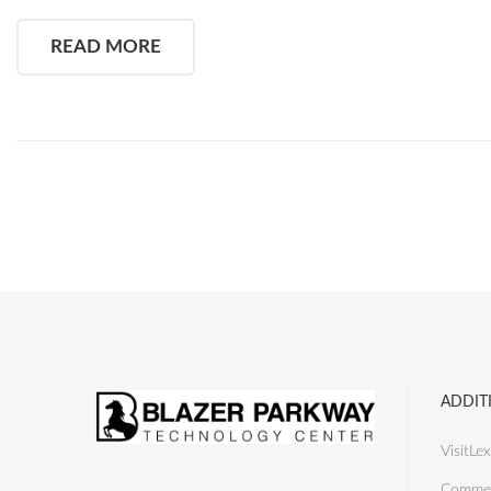
READ MORE
ADDIT
VisitLex
Commer