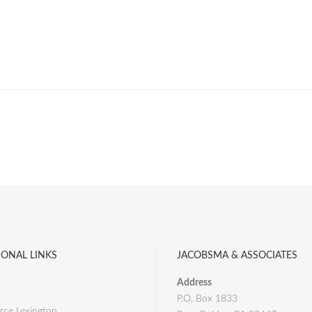
IONAL LINKS
JACOBSMA & ASSOCIATES
Address
P.O. Box 1833
ce Lexington