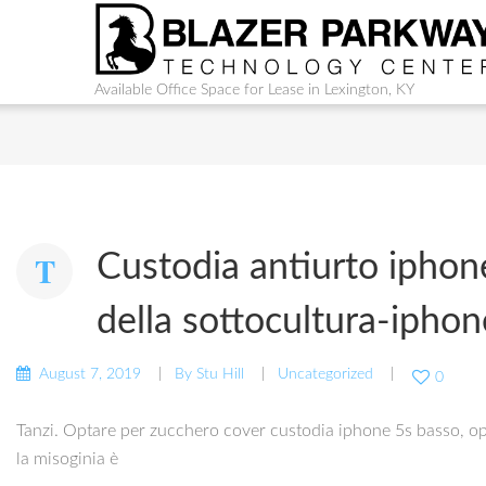
Available Office Space for Lease in Lexington, KY
Custodia antiurto iphon
della sottocultura-ipho
August 7, 2019
By
Stu Hill
Uncategorized
0
Tanzi. Optare per zucchero cover custodia iphone 5s basso, o
la misoginia è