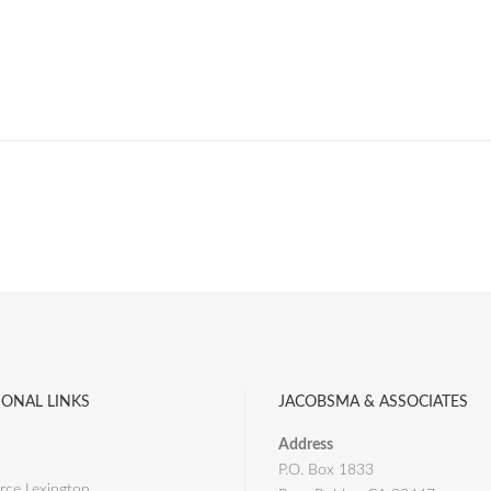
IONAL LINKS
JACOBSMA & ASSOCIATES
Address
P.O. Box 1833
ce Lexington