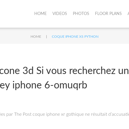
HOME
VIDEOS
PHOTOS
FLOOR PLANS
|
HOME
COQUE IPHONE XS PYTHON
cone 3d Si vous recherchez une
key iphone 6-omuqrb
es par The Post coque iphone xr gothique ne résultait d’accusatio