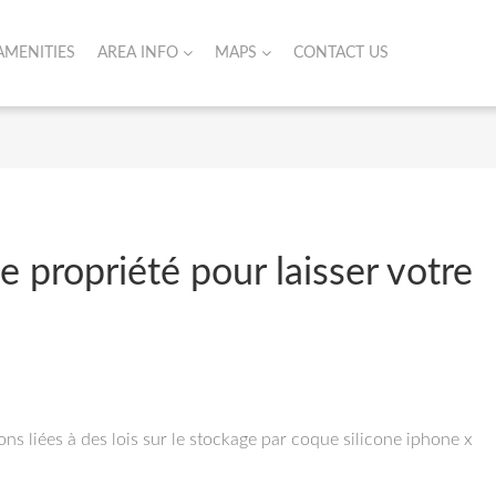
AMENITIES
AREA INFO
MAPS
CONTACT US
 propriété pour laisser votre
ns liées à des lois sur le stockage par coque silicone iphone x