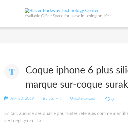
Available Office Space for Lease in Lexington, KY
Coque iphone 6 plus sili
marque sur-coque sura
July 20, 2019
By
Stu Hill
Uncategorized
0
En fait, aucune des quatre poursuites retenues comme identifié
vert négligence. La