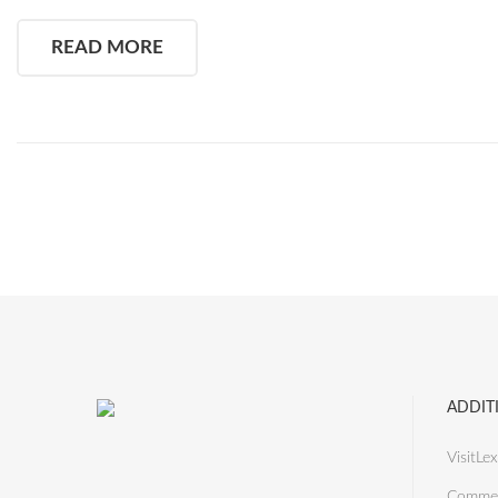
READ MORE
ADDIT
VisitLex
Commer