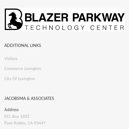
ADDITIONAL LINKS
VisitLex
Commerce Lexington
City Of Lexington
JACOBSMA & ASSOCIATES
Address
P.O. Box 1833
Paso Robles, CA 93447