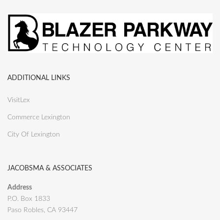
ADDITIONAL LINKS
VisitLex
Commerce Lexington
City Of Lexington
JACOBSMA & ASSOCIATES
Address
P.O. Box 1833
Paso Robles, CA 93447