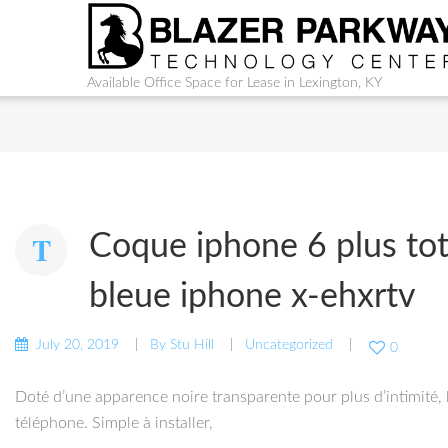
Available Office Space for Lease in Lexington, KY
Coque iphone 6 plus tot
bleue iphone x-ehxrtv
July 20, 2019
By
Stu Hill
Uncategorized
0
Doté d’une apparence noire transparente pour plus d’intimité,
téléphone. Simple à installer,