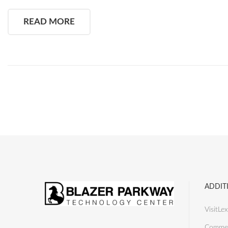
READ MORE
ADDIT
VisitLex
Commer