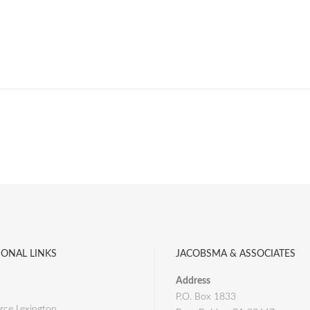
IONAL LINKS
JACOBSMA & ASSOCIATES
Address
P.O. Box 1833
ce Lexington