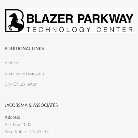
ADDITIONAL LINKS
VisitLex
Commerce Lexington
City Of Lexington
JACOBSMA & ASSOCIATES
Address
P.O. Box 1833
Paso Robles, CA 93447