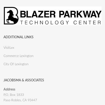
ADDITIONAL LINKS
VisitLex
Commerce Lexington
City Of Lexington
JACOBSMA & ASSOCIATES
Address
P.O. Box 1833
Paso Robles, CA 93447