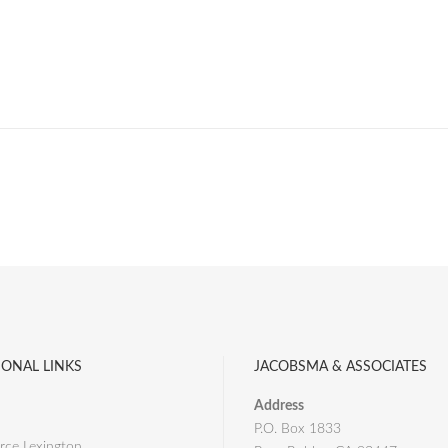
IONAL LINKS
JACOBSMA & ASSOCIATES
Address
P.O. Box 1833
ce Lexington