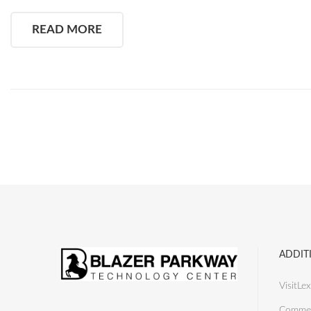
READ MORE
ADDIT
VisitLex
Commer