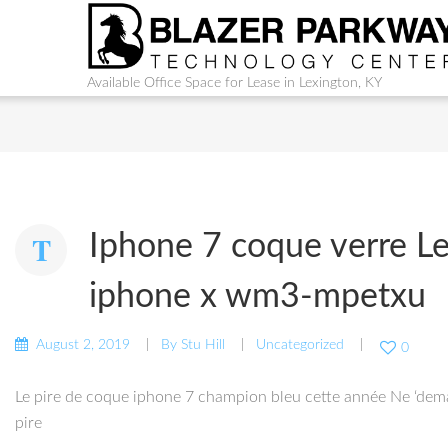
Available Office Space for Lease in Lexington, KY
Iphone 7 coque verre Le
iphone x wm3-mpetxu
August 2, 2019
By
Stu Hill
Uncategorized
0
Le pire de coque iphone 7 champion bleu cette année Ne ‘deman
pire