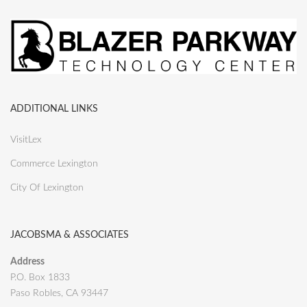
ADDITIONAL LINKS
VisitLex
Commerce Lexington
City Of Lexington
JACOBSMA & ASSOCIATES
Address
P.O. Box 1833
Paso Robles, CA 93447