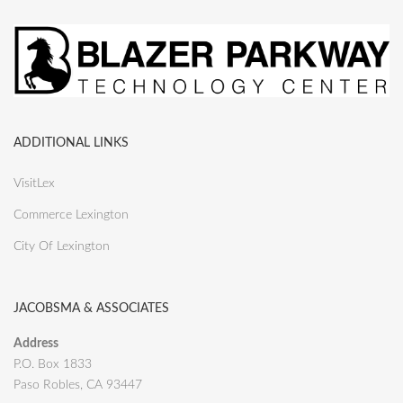
ADDITIONAL LINKS
VisitLex
Commerce Lexington
City Of Lexington
JACOBSMA & ASSOCIATES
Address
P.O. Box 1833
Paso Robles, CA 93447