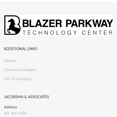
ADDITIONAL LINKS
VisitLex
Commerce Lexington
City Of Lexington
JACOBSMA & ASSOCIATES
Address
P.O. Box 1833