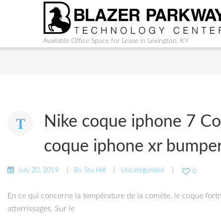
Available Office Space for Lease in Lexington, KY
Nike coque iphone 7 Coqu
coque iphone xr bumpe
July 20, 2019
By
Stu Hill
Uncategorized
0
En ce qui concerne la température de la comète, le coque fort
atterrissages. Sur le