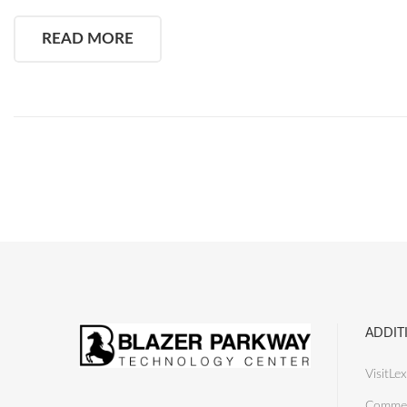
READ MORE
ADDIT
VisitLex
Commer