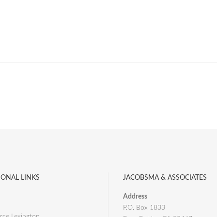
IONAL LINKS
JACOBSMA & ASSOCIATES
Address
P.O. Box 1833
ce Lexington