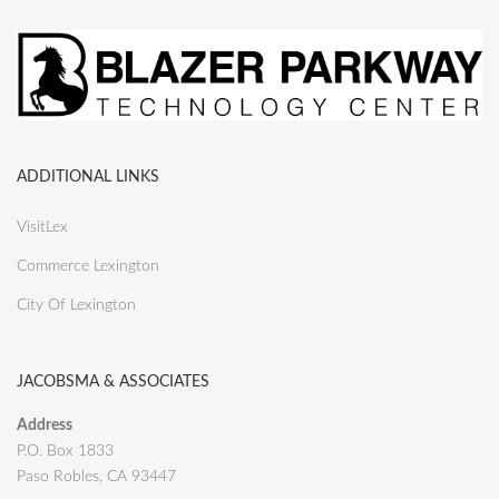
ADDITIONAL LINKS
VisitLex
Commerce Lexington
City Of Lexington
JACOBSMA & ASSOCIATES
Address
P.O. Box 1833
Paso Robles, CA 93447