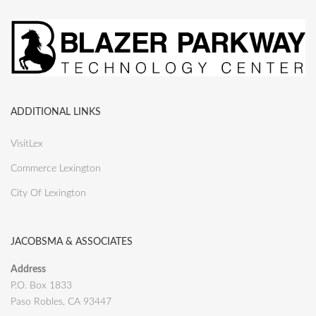
ADDITIONAL LINKS
VisitLex
Commerce Lexington
City Of Lexington
JACOBSMA & ASSOCIATES
Address
P.O. Box 1833
Paso Robles, CA 93447