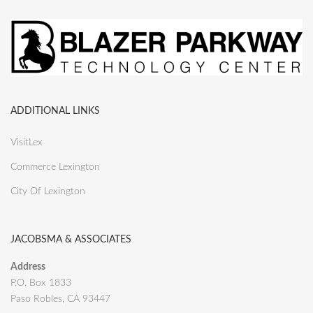
ADDITIONAL LINKS
VisitLex
Commerce Lexington
City Of Lexington
JACOBSMA & ASSOCIATES
Address
P.O. Box 1833
Paso Robles, CA 93447