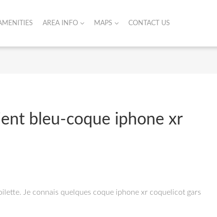
AMENITIES
AREA INFO
MAPS
CONTACT US
ient bleu-coque iphone xr
toilette. Je connais quelques coque iphone xr coquelicot gars