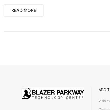
READ MORE
ADDIT
VisitLex
Commer