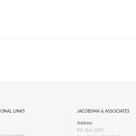
IONAL LINKS
JACOBSMA & ASSOCIATES
Address
P.O. Box 1833
ce Lexington