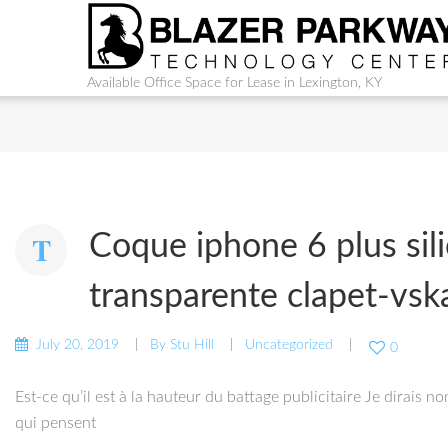
Available Office Space for Lease in Lexington, KY
Coque iphone 6 plus sil
transparente clapet-vsk
July 20, 2019
By
Stu Hill
Uncategorized
0
Est-ce qu’il est à la hauteur du battage publicitaire Je dirais
qui pensent