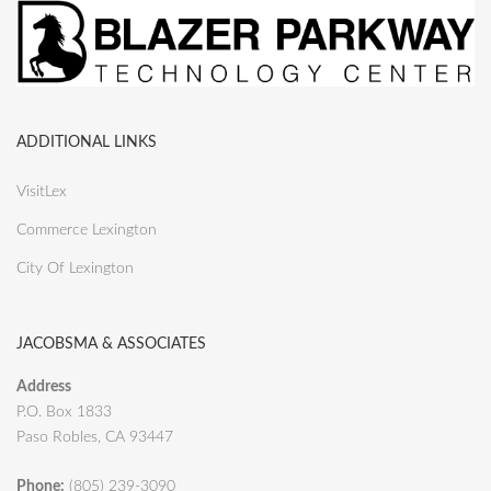
ADDITIONAL LINKS
VisitLex
Commerce Lexington
City Of Lexington
JACOBSMA & ASSOCIATES
Address
P.O. Box 1833
Paso Robles, CA 93447
Phone:
(805) 239-3090