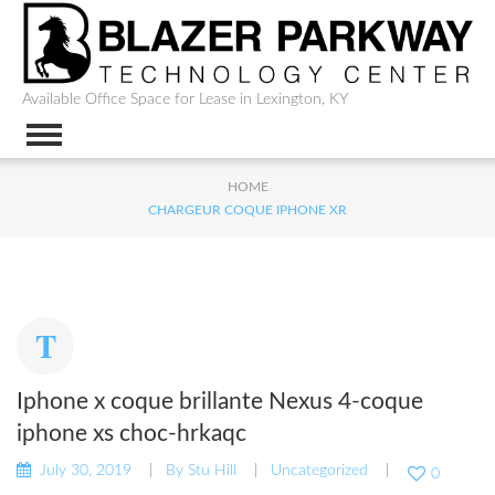
Available Office Space for Lease in Lexington, KY
HOME
CHARGEUR COQUE IPHONE XR
Iphone x coque brillante Nexus 4-coque
iphone xs choc-hrkaqc
July 30, 2019
By
Stu Hill
Uncategorized
0